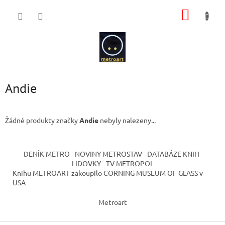
Přejít
NÁKUP
na
obsah
KOŠÍK
Andie
Žádné produkty značky
Andie
nebyly nalezeny...
Z
á
DENÍK METRO
NOVINY METROSTAV
DATABÁZE KNIH
p
LIDOVKY
TV METROPOL
a
Knihu METROART zakoupilo CORNING MUSEUM OF GLASS v
t
USA
í
Metroart